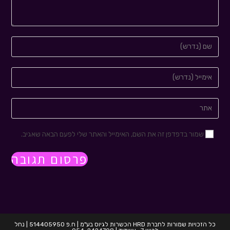
שמור בדפדפן זה את השם, האימייל והאתר שלי לפעם הבאה שאגיב.
כל הזכויות שמורות לחברת HRD הכשרות לגיוס בע"מ | ח.פ 514405950 | נחל