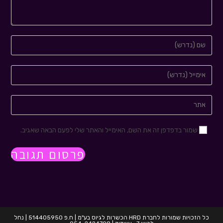
שמור בדפדפן זה את השם, האימייל והאתר שלי לפעם הבאה שאגיב.
כל הזכויות שמורות לחברת HRD הכשרות לגיוס בע"מ | ח.פ 514405950 | נחל