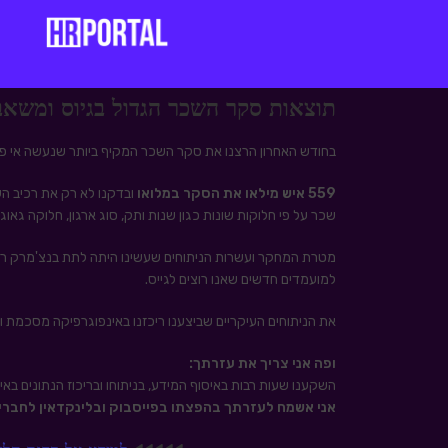
תוצאות סקר השכר הגדול בגיוס ומשאבי אנ
בחודש האחרון הרצנו את סקר השכר המקיף ביותר שנעשה אי פע
559 איש מילאו את הסקר במלואו
ובדקנו לא רק את רכיב הש
שכר על פי חלוקות שונות כגון שנות ותק, סוג ארגון, חלוקה גאוג
מטרת המחקר ועשרות הניתוחים שעשינו היתה לתת בנצ'מרק ראש
למועמדים חדשים שאנו רוצים לגייס.
את הניתוחים העיקריים שביצענו ריכזנו באינפוגרפיקה מסכמת וא
ופה אני צריך את עזרתך:
השקענו שעות רבות באיסוף המידע, בניתוחו ובריכוז הנתונים ב
אני אשמח לעזרתך בהפצתו בפייסבוק ובלינקדאין לחברים