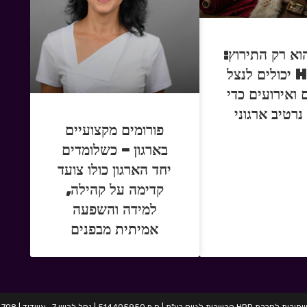
וא רק התירוץ:
איך HR יכולים לנצל
 ואירועים כדי
נרטיב ארגוני
פורומים מקצועיים
בארגון – כשלומדים
יחד הארגון כולו צועד
קדימה על קהילה,
למידה והשפעה
אמיתית מבפנים
בע"מ | ח.פ 514405950 | נחל לכיש 7 , אשדוד | 054-2424708