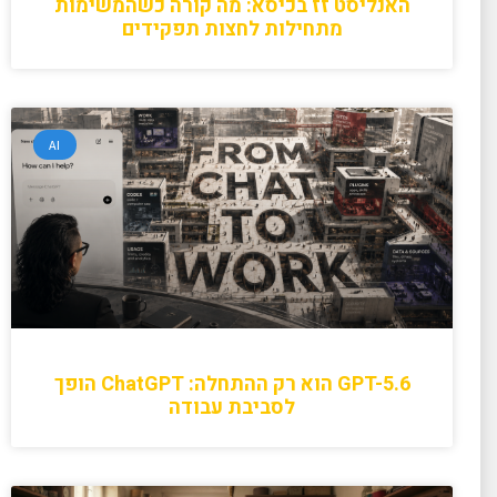
האנליסט זז בכיסא: מה קורה כשהמשימות
מתחילות לחצות תפקידים
AI
GPT-5.6 הוא רק ההתחלה: ChatGPT הופך
לסביבת עבודה