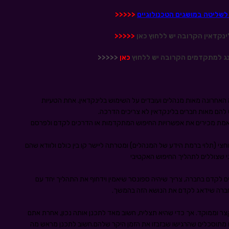
 לשליטה במושגים הטכנולוגיים
<<<<<
נקדאין הקרובה יש ללחוץ כאן
<<<<<
ג למתקדמים הקרובה יש ללחוץ
כאן
<<<<<
 האחרונה מאות מנהלים ועובדים על השימוש בלינקדאין. אחת הטעיות
הם מאות חברים בלינקדאין לא צריכים הדרכה.
אמת מכירים את אפשרויות החיפוש המתקדמות או הדרכים לקדם ולפרסם
צי (תלוי ברמת הידע של המנהלים) ומטרתה ליישר קו בין כולם ולוודא שהם
י שצוללים לתהליך החיפוש האקטיבי
 לקדם בחברה, צריך שיהיה ספונסר שיאמין וידחוף את התהליך יחד עם
חברה שידאג לקדם את הנושא הזה בהמשך.
צר וממוקד. אך כדי שהיא תצליח, חשוב מאד לתכנן אותה נכון, אחרת אתם
ם מתוסכלים שהרגישו שבזבזו את הזמן היקר שלהם.חשוב לתכנן מראש מה