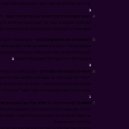
קורה לפני המפגש, מה קורה בתוך המפגש עצמו ומה קורה ל
ג
רואים במסיבת הלינקדאין אירוע נקודתי וחד פעמי
– מס
היא תהייה אפקטיבית הרבה יותר עבורכם אם היא תהייה חלק
חשוב שתגדירו לעצמכם ולמנהלים מהם הצעדים הבאים ולמ
לא מזמינים את האנשים הנכונים –
מהניסיון שלי כמעט 
מקצועית(ותמיד יש את אלה שיתאכזבו שלא הזמנתם אותם למס
מבחינת החלוקה של עובדים/מנהלים, משתתפים ממחלקות דומ
הקבוצה יעזור לכם לקבל יותר שמות בסוף המפגש.
ג
ג
חוששים להעמיס את המנהלים –
זה נכון שלא כל המנהלי
"לבזבז" את זמנם היקר של המנהלים. ההמלצה שלי היא לא
מוכנים לפנות מהזמן שלהם בכדי לקדם את גיוס העובדים ה
שהכל מנוהל בצורה מקצועית כדי שלא "לאבד" אותם בדרך.
ג
חוששים לקיים הדרכה כדי שלא יצודו את העובדים של
להדריך את העובדים/מנהלים שלי כיצד להשתמש בלינקדאין, כ
של העובדים שלכם כבר נמצא בלינקדאין (ומקבל הצעות ממת
בתדירות כזאת או אחרת.
ההמלצה שלי, אם הם כבר שם, זה למנף את הנוכחות שלהם ב