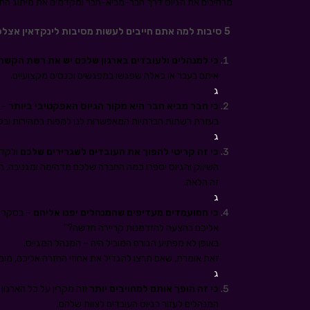
מרחיבים את הגיוס דרך חבר-מביא-חבר ומקדמים את מיתוג הח
5 סיבות למה אתם חייבים לעשות מסיבות לינקדאין אצלכם בארגון?
כי למנהלים ולעובדים בארגון שלכם יש את רשת הקשרי
איתם בעבר או כאלה שפגשו במפגשים וכנסים מקצועיים.
ג
כי חבר מביא חבר היא מקור הגיוס האפקטיבי ביותר
– 
בעזרת רשתות חברתיות המאפשרות לנו למפות במהירות ובקל
ג
כי זה קריטי להפוך את העובדים לשגרירים שלכם
ולקדם
השיווק והגיוס יספרו כמה החברה שלכם מדהימה ומגניבה. ה
זה הלאה.
ג
כי המועמדים מעדיפים שהמנהלים יפנו אליהם
אליכם בהצעה להזדמנות קריירה חדשה?"
באופן לא מפתיע הגורם המוביל היה – המנהל המגייס.
זאת אומרת, שאם תרצו להגדיל את אחוזי החזרה אליכם, מו
ג
כי זה הופך אותם למחויבים יותר
וזה מקרין על כל הארגון 
המנהלים לעזור בגיוס העובדים לצוות שלהם.