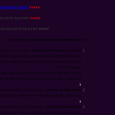
>>>>>
סדנת גיוס טכנולגי
>>>>>
למידע על סדנת הלי
>>>>>
למידע על סדנת הסורסינ
7 טעיות שארגונים עושים בניהול מסיבות הלינקדאין
לא מדריכים ומנחים את המנהלים
– יצא לי להדריך בשנה
הנפוצות שנתקלתי בהן היתה ההנחה שמנהלים/עובדים שיש ל
אסור לשכוח שרובם הגדול בעיקר מאשרים חברים אבל לא ב
את משרות החברה.
ההדרכה לא חייבת ארוכה והיא יכולה להיות גם כשעה-שעה וח
יודעים כיצד לאתר את האנשים הרלוונטיים ברשת שלהם לפנ
ג
אין
buy-in
של ההנהלה
– כמו כל תהליך משמעותי שרוצים
אנשי הגיוס. מומלץ שהספונסר הזה יהיה אחד מהמנהלים ב
ג
לא נעשית עבודת הכנה –
מסיבת הלינקדאין הינה אירוע ק
עלולים לצאת עם הצלחה מוגבלת או גרוע יותר – עם מנהלי