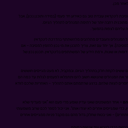
אחר מכן.
יבת לינקדאין עובדת טוב גם כאירוע חד פעמי (במידה ותוכנן נכון), אבל
 מתוכנית רחבה יותר של רתימת המנהלים לתהליך הגיוס.
ה עליהם לצפות בהמשך.
כל המנהלים והעובדים מתלהבים מלהשתתף בהדרכת לינקדאין
יבה). אך יחד עם זאת, צריך לתכנן את מי נכון להזמין למסיבה – אם
ות או שונות, ורמת הידע של המשתתפים בלינקדאין. תכנון נכון של
ם ששים לקחת חלק בתהליך הגיוס, ובמקביל, לא מעט מגייסים חוששים
תר את המנהלים שהנושא חשוב להם ותתפלאו לפעמים לגלות עד כמה הם
חסרים לצוות שלהם. ברגע שרתמתם אותם לתהליך – האחריות שלכם לוודא
הם –
אחד המשפטים שאני עדיין שומע מדי פעם הוא "אני מעדיף שלא
די שמגייסים אחרים לא יצודו אותו". אני יכול לספר לכם שרוב משמעותי
חרים) – ואני בטוח שחלק גדול מהם גם מקבל פניות ממגייסים אחרים
רשת בכדי להביא עוד אנשים כמותם.