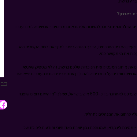
ברה ברשת.
ם הרלוונטית ביותר
למשרות אליהם אתם מגייסים – אנשים שלמדו ועבדו
ובעידן המדיה החברתית, הדרך הטובה ביותר למנף את רשת הקשרים היא
ות את מי מקושר למי.
 את מיתוג המעסיק ואת הנוכחות שלכם ברשת. זה לא מספיק שאנשי
אנשים סומכים על החברים שלהם, לכן אתם צריכים שגם העובדים יפיצו את
כבר
– בסקר שערכנו לאחרונה בין כ-500 איש בישראל, שאלנו "מי הייתם רוצים שיפנה
מלץ לרתום את המנהלים לתהליך.
– מסיבת לינקדאין שמנוהלת נכון יוצרת באזז חיובי ומודעות ליכולת של