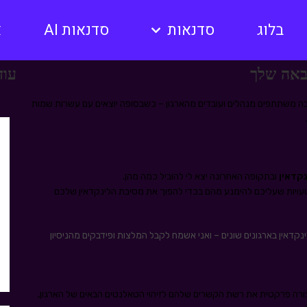
בלוג
סדנאות
סדנאות AI
א
הבאה שלך
עוד
בה משתתפים מנהלים ועובדים מהארגון – כשבסופה יוצאים עם עשרות שמות
נקדאין
ובתקופה האחרונה יצא לי להוביל כמה מהן.
ויות שעליכם להימנע מהם בכדי להפוך את מסיבת הלינקדאין שלכם
נקדאין בארגונים שונים – ואני אשמח לקבל המלצות ופידבקים מהניסיון
ורה פרקטית את רשת הקשרים שלהם לזיהוי הטאלנטים הבאים של הארגון,