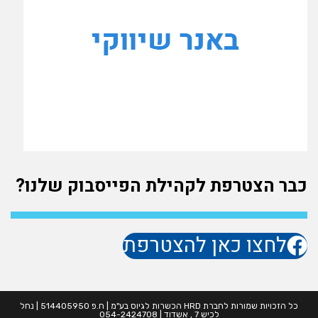
כבר הצטרפת לקהילת הפייסבוק שלנו?
לחצו כאן להצטרפת
כל הזכויות שמורות לחברת HRD הכשרות לגיוס בע"מ | ח.פ 514405950 | נחל
לכיש 7 , אשדוד | 054-2424708