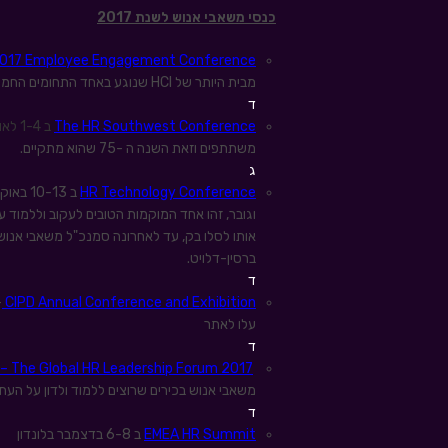
כנסי משאבי אנוש לשנת 2017
2017 Employee Engagement Conference
מבית היותר של HCI שנוגע באחד התחומים החמים של משאבי אנוש – המחוברות הארגונית.
ד
Conference
The HR Southwest
ב 1-4 לאוקטובר בפורט וורת' בטקסס
משתתפים וזאת השנה ה -75 שהוא מתקיים.
ג
HR Technology Conference
ב 0-13
וגובר, זהו אחד המוקמות הטובים לעקוב וללמוד 
אותו לסלו בק, עד לאחרונה סמנכ"ל משאבי אנוש 
ברסין-דלויט.
ד
CIPD Annual Conference and Exhibition
עלו לאתר
ד
– The Global HR Leadership Forum 2017
משאבי אנוש בכירים שרוצים ללמוד ולדון על העת
ד
EMEA HR Summit
ב 6-8 בדצמבר בלונדון