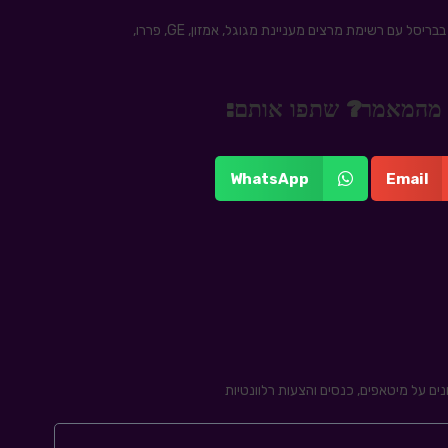
ב 18 וב 19 באוקטובר בבריסל עם רשימת מרצים מעניינת מגוגל, אמזון, GE, פררו,
נו מהמאמר? שתפו אותם:
WhatsApp
Email
ים על מיטאפים, כנסים והצעות רלוונטיות