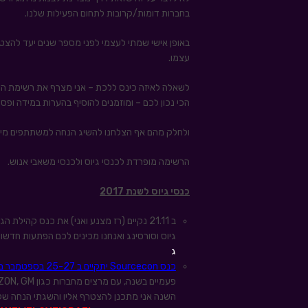
בחברות דומות/קרובות לתחום הפעילות שלנו.
באופן אישי שמתי לעצמי לפני מספר שנים יעד להצט
עצמו.
לשאלה לאיזה כינס ללכת – אני מצרף את רשימת הכ
הכי נכון לכם – ומוזמנים להוסיף בהערות במידה ופ
ולחלק מהם אף הצלחנו להשיג הנחה למשתתפים מי
הרשימה מופרדת לכנסי גיוס ולכנסי משאבי אנוש.
כנסי גיוס לשנת 2017
ב 21.11 נקיים (רז מצנע ואני) את כנס קהי
גיוס וסורסינג ואנחנו מכינים לכם הפתעות חדשות
ג
כנס Sourcecon יתקיים ב 25-27 בספטמבר באוסטין טקסס.
פעמיים בשנה, עם מרצים מחברות כגון AMAZON, GM, וולט דיסני ועוד.
השנה אני מתכנן להצטרף אליו והשגתי הנחה של 20% לכל מי שמגיע מישראל