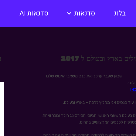
בלוג
סדנאות
סדנאות AI
א
ע
שבוע שעבר ערכנו את כנס משאבי האנוש שלנו
וגי.
אן
עוד כנסים אני ממליץ ללכת – בארץ ובעולם.
 בעולם משאבי האנוש, הגיוס והסורסינג הולך וגובר ואחת
צטרפות לכנסים המקצועיים בתחום.
ת קשרים מקצועית ללמידה, תמיכה והתייעצות עם קולגות