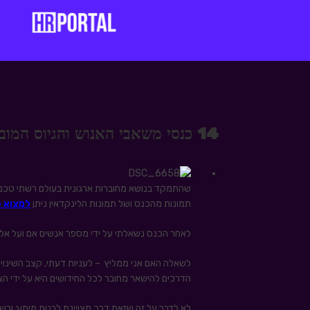
14 כנסי משאבי האנוש והגיוס המובילים בארץ ובעולם ל 2017
שהתמקד בנושא מחוברות ארגונית בעולם רשתי טכנול
תמונות מהכנס ושל תמונות הלינקדאין ניתן
למצוא כ
לאחר הכנס נשאלתי על ידי מספר אנשים אם ועל אלו 
לשאלה האם אני ממליץ – לעניות דעתי, קצב השינויים
הדרכים להישאר מחובר לכל החידושים היא על ידי ה
לא לדבר על זה שזאת דרך מצויינת לבנות מיתוג ורש