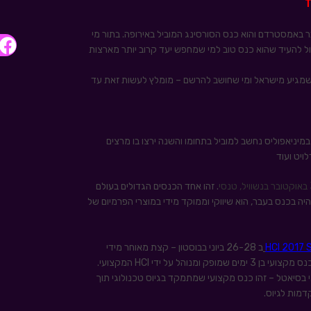
10-1 באוקטובר באמסטרדם והוא כנס הסורסינג המוביל באירופה. בתור מי
ף, אני יכול להעיד שהוא כנס טוב למי שמחפש יעד קרוב יותר מארצות
תי להשיג הנחה של 100 יורו למי שמגיע מישראל ומי שחושב להרשם – מומלץ לעשות זאת עד
1 באוקטובר במיניאפוליס נחשב למוביל בתחומו והשנה ירצו בו מרצים
. זהו אחד הכנסים הגדולים בעולם
היה בכנס בעבר, הוא שיווקי וממוקד מידי במוצרי הפרמיום של
HCI 2017 
ב 26-28 ביוני בבוסטון – קצת מאוחר מידי
הל על ידי HCI המקצועי.
ם ב 27-28 ביוני בסיאטל – זהו כנס מקצועי שמתמקד בגיוס טכנולוגי תוך
מות לגיוס.