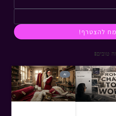
מח להצטרף!
 טובים:
AI