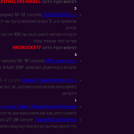
למימוש הקוד הזינו:
TX17WELOVEISRAEL
כ
כנס
SOSUEUROPE
מתקיים ב 2
שהשתתף בו ב-3 השנים האחרונות ברצ
הברית.
לכנס זה הצלח
סוף יוני לפני שהמחיר עולה.
למימוש הקוד הזינו:
HRDROCKS17
ג
כנס הגיוס של ERE
מתקיים ב 6-18
מחברות כגון פייסבוק, האבספוט, Intuit, SAP, דלויט ועוד
כנס Linkedin Talent Connect
יתקיים ב 3-4 באוקטובר בנשוויל, טנסי
בתחום הגיוס מצוין מבחינת נטוורקינג, אך כמי ש
לינקדאין.
ג
Strategic Talent Acquisition Conference
להזמין כרטיס, אבל אם מישהו נמצא שם, אז זהו כנס מקצועי בן 3 ימים שמופק ומנו
Talent42 Conference
יתקיי
כדי הדגמה ושיח על הכלים והפרקטיקטות המתקד