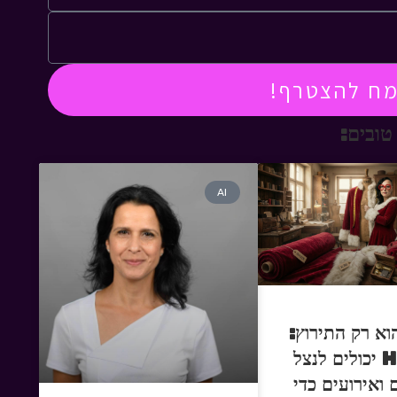
מח להצטרף!
טובים:
AI
וא רק התירוץ:
איך HR יכולים לנצל
 ואירועים כדי