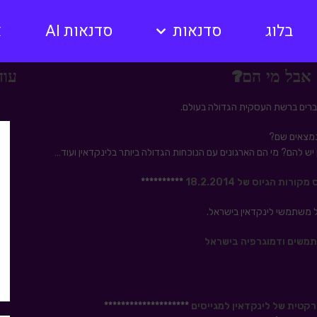
בלוג
סדנאות
סדנאות AI
א
– אבל מי הם?
עוד
רים ברשת העסקית הגדולה בעולם.
נמצאים שם?
ש להם? מי הם הארגונים עם הנוכחות הגדולה ביותר בלינקדאין ועוד…
ות הגיוס של 18.2.2014
**********
 משתמשי לינקדאין בישראל.
טית של לינקדאין למגייסים
********************