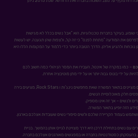
בין השאר אינטל מאמינה בשקיפות מלאה בתהליך ומוציאה כל שנה דוח מקיף על מצב השונות בחברה ואת הדוח של שנת 2015 ניתן
ומע, בעיקר בחברות טכנולוגיות, הוא "אבל נשים בכלל לא מגישות
לפרסם את המודעה "מתחת לפנס" כי זה קל, ולצפות שהן תגענה. יש לעשות
וכחות ולהגיע אליהן. הדרך הטובה ביותר כדי ללמוד על המקומות הללו היא
כם
– כמו במקרה של אינטל, העבירו את המסר הניהולי כמה חשוב לכם
ות על ידי בונוס גבוה יותר או על ידי מתן מוטיבציה אחרת.
– אם אתם מציינים בתאור המשרה שאת מחפשים נינג'ות ו Rock Stars, מציעים בירה
ים ולנשים – אך זה אינו מספיק.
ידע הזה יופיע בתאור המשרה.
תמש בעמוד הקריירה שלכם ולשים סיפורי נשים שעובדות אצלכם בארגון.
ים עם נשים בתחילת דרכן היא דרך מצויינת לגייס אותן בהמשך. בניית
, בהעסקתן כסטודנטיות בחברה או במפגשים מאורגנים אצלכם בחברה.