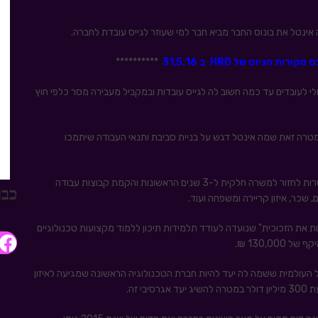
אינטל את בונוס החבר מביא חבר למי שעוזר לגייס עובדת לחברה.
 הגיוס של HRD ב 31.5.16
**********
י לעובדים עד כמה חשוב לה לגייס עובדות ובמקביל מעבירה מסר כלפי חוץ
למטרה זאת שמה אינטל דגש על בניית סביבת ותנאי העבודה שיתמכו
חלק מהתוכניות כוללים חזרה מדורגת לעבודה לאחר לידה, אפשרות לחזור למשרה חלקית ל-3 שנים הראשונות והקמת קבוצות עבודה
כבר
, שכר, איזון קריירה ומשפחה ועוד.
 את הזכוכית" שנועדה לעודד תלמידות תיכון ללמוד מקצועות טכנולוגיים
130,0 ₪.
 העולמית ששמה לה יעד להיות חברת הטכנולוגיה הראשונה שמגיעה לאיזון