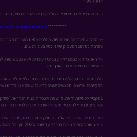
הדור הצעיר.
בכדי להגביר את המוטיבציה של העובדים להפנות נשים, הכפילה 
**********
למידע והרשמה מוזלת לכנס מקורות
אין ספק שמלבד הבונוס הכפול, החלטה כזאת מעבירה מסר ניהול
ותורמת למיתוג המעסיק של אינטל בעיני הנשים.
אך האתגר הוא כמובן לא רק בגיוס העובדות אלא גם בשימורן. 
בהישארות נשים בחברה לאורך זמן.
המקיימות אירועים ומפגשים שונים לדיון בנושאים כגון קידום נשים
במקביל לפעילות הזאת, מיישמת אינטל תוכנית הנקראת "סודקות
ומדעיים. ובנוסף לתוכנית מעניקה אינטל מלגות לסטודנטיות בהיקף של 00
התוכנית של אינטל ישראל הינה חלק מתוכנית מקיפה של אינטל
בייצוג אוכלוסיות מגוונות בחברה עד שנת 2020 תוך כדי השקעת 300 מיליון דולר במטרה להשיג יעד אגרסיבי זה.