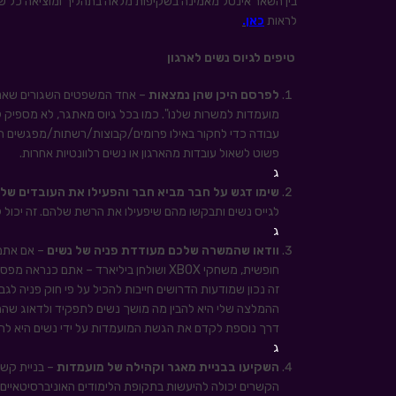
לראות
כאן
.
טיפים לגיוס נשים לארגון
לפרסם היכן שהן נמצאות
– אחד המשפטים השגורים שאני ש
מועמדות למשרות שלנו". כמו בכל גיוס מאתגר, לא מספיק 
עבודה כדי לחקור באילו פרומים/קבוצות/רשתות/מפגשים הן נ
פשוט לשאול עובדות מהארגון או נשים רלוונטיות אחרות.
ג
שימו דגש על חבר מביא חבר והפעילו את העובדים של
לגייס נשים ותבקשו מהם שיפעילו את הרשת שלהם. זה יכול להי
ג
וודאו שהמשרה שלכם מעודדת פניה של נשים
חופשית, משחקי XBOX ושולחן ביליארד – אתם כנראה מפספסים חלק מאוכלוסיית הנשים.
זה נכון שמודעות הדרושים חייבות להכיל על פי חוק פניה לגבר
ההמלצה שלי היא להבין מה מושך נשים לתפקיד ולדאוג שהמ
דרך נוספת לקדם את הגשת המועמדות על ידי נשים היא להש
ג
השקיעו בבניית מאגר וקהילה של מועמדות
– בניית קשר
הקשרים יכולה להיעשות בתקופת הלימודים האוניברסיטאיים