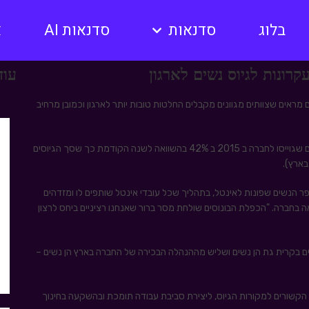
בלוג
סדנאות
סדנאות AI
א
עוד
מראים שצוותים מגוונים מקבלים החלטות טובות יותר לארגון וכמובן מרחיב
אינטל ישראל דיווחה השבוע כי הצליחה להגדיל את מספר הנשים שגוייסו לחברה ב 2015 ב 42% בהשוואה לשנה הקודמת כך שסך הגיוסים
ספר הנשים שפונות לאינטל, בתהליך שכל עובדי אינטל שותפים לו ומזדהים
ה בחברה. "הכפלת הבונוסים שולחת מסר ברור שאנחנו רציניים ביחס לרצון
צוות הנהלת מפעל השבבים בקרית גת הן נשים ושליש מההנהלה הבכירה של החברה בארץ הן נשים –
הקשורים למקורות הגיוס, ליצירת סביבת עבודה תומכת ובהשקעה בחינוך