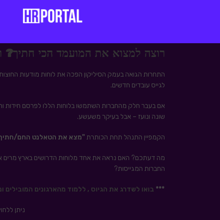
רוצה למצוא את המועמד הכי חתיך? ר
התחרות הגואה בעמק הסיליקון הפכה את לוחות מודעות החוצות 
לגייס עובדים חדשים.
שונה ונועז – אבל בעיקר משעשע.
הקמפיין התנהל תחת הכותרת
"מצא את הטאלנט החם/חתיך 
מה דעתכם? האם נראה את אחד מלוחות הדרושים בארץ מרים את
החברות המגייסות?
***
בואו לשדרג את הגיוס , ללמוד מהארגונים המובילים ונ
ניתן ללחו