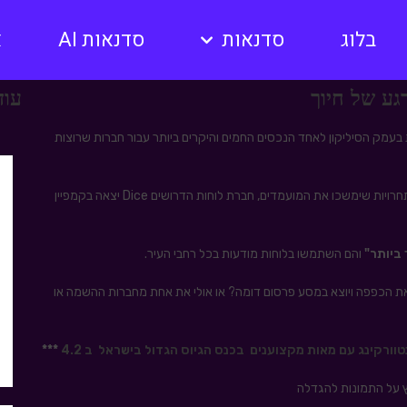
בלוג
סדנאות
סדנאות AI
א
גע של חיוך
עוד
בעמק הסיליקון לאחד הנכסים החמים והיקרים ביותר עבור חברות שרוצות
אם בעבר חלק מהחברות השתמשו בלוחות הללו לפרסם חידות ותחרויות שימשכו את המועמדים, חברת לוחות הדרושים Dice יצאה בקמפיין
ביותר"
והם השתמשו בלוחות מודעות בכל רחבי העיר.
 הכפפה ויוצא במסע פרסום דומה? או אולי את אחת מחברות ההשמה או
טוורקינג עם מאות מקצוענים בכנס הגיוס הגדול בישראל ב 4.2
***
ץ על התמונות להגדלה