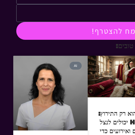
מח להצטרף!
טובים:
AI
וא רק התירוץ:
איך HR יכולים לנצל
 ואירועים כדי