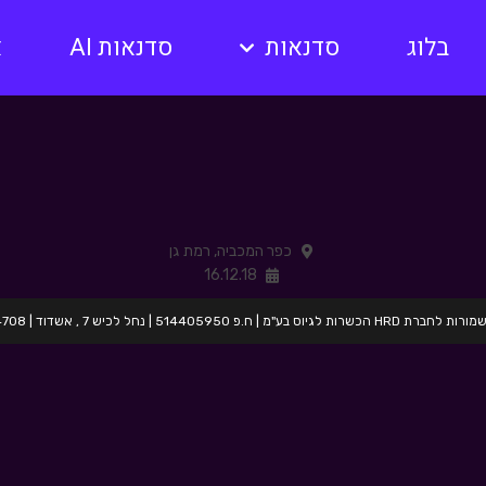
בלוג
סדנאות
סדנאות AI
א
כפר המכביה, רמת גן
16.12.18
בע"מ | ח.פ 514405950 | נחל לכיש 7 , אשדוד | 054-2424708