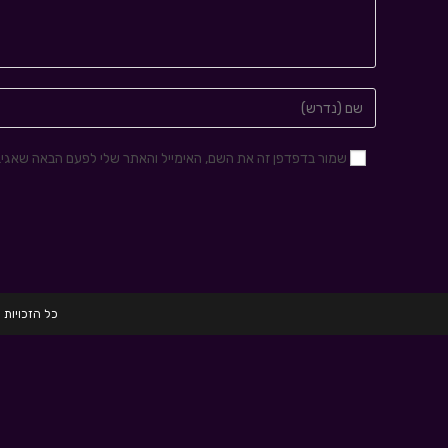
שמור בדפדפן זה את השם, האימייל והאתר שלי לפעם הבאה שאגיב
כל הזכויות שמורות לחברת HRD הכשרות לגיוס 