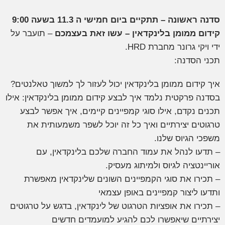
דנה ראשונה – תתקיים ביום חמישי ה 11.3 בשעה 9:00
ידום ממומן בלינקדאין – עשו זאת בעצמכם
– תועבר על
די ויקי גרונר מחברת HRD.
כני הסדנה:
יך קידום ממומן בלינקדאין יכול לעזור לך למשוך טאלנטים?
סדנה פרקטית נלמד איך לבצע קידום ממומן בלינקדאין: אילו
כנים נקדם, אילו סוגי קמפיינים קיימים, איך אפשר לבצע
רגוטים יצירתיים ואיך כל זה יוכל לשפר משמעותית את
שפכי הגיוס שלנו.
 תדעו לנהל את עמוד החברה שלכם בלינקדאין, עם
וריינטציה לגיוס ולמיתוג מעסיק.
 תכירו את סוגי הקמפיינים השונים שלינקדאין מאפשרת
תדעו ליצור קמפיינים באופן עצמאי
 תכירו את אופציות הטרגוט של לינקדאין, בדגש על טרגוטים
צירתיים שיאפשרו לכם להגיע למועמדים חדשים