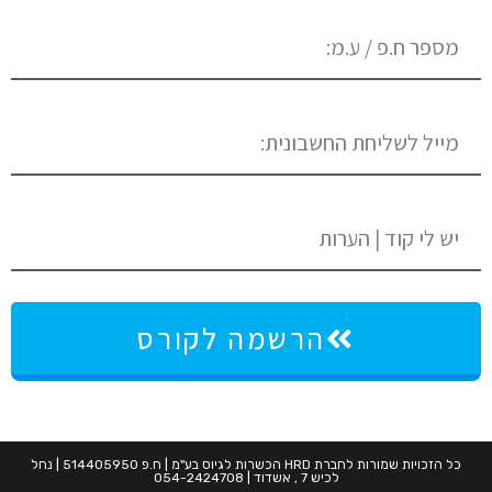
הרשמה לקורס
כל הזכויות שמורות לחברת HRD הכשרות לגיוס בע"מ | ח.פ 514405950 | נחל
לכיש 7 , אשדוד | 054-2424708