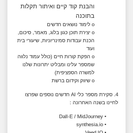
והבנת קוד קיים ואיתור תקלות
בתוכנה
o לימוד נושאים חדשים
o יצירת תוכן כגון בלוג, מאמר, סיכום,
הכנת עבודות סמינריוניות, שיעורי בית
ועוד
o הפקת קורות חיים (כולל עמוד נלווה
שמספר עלינו ומבליט יתרונות שלנו
למשרה הספציפית)
o שיווק וקידום ברשת
4. סקירת מספר כלי AI חדשים נוספים שפרצו
לחיינו בשנה האחרונה :
• Dall-E / MidJourney
• synthesia.io
• Veed IO