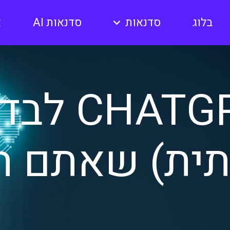
בלוג
סדנאות
סדנאות AI
א
תית) שאתם חי