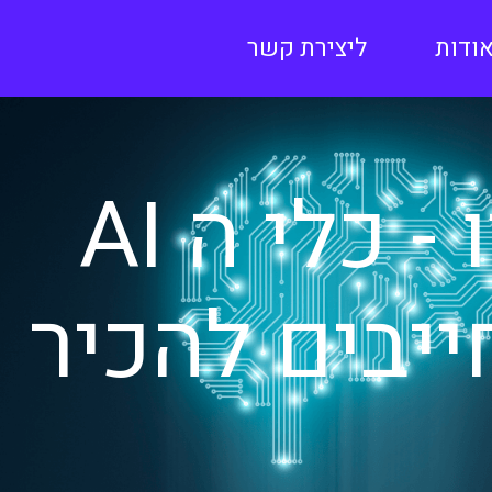
ודות
ליצירת קשר
לא על ה CHATGPT לבדו - כלי ה AI
יבים להכיר