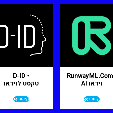
• D-ID
וידאו AI
טקסט לוידאו
קישור
קישור