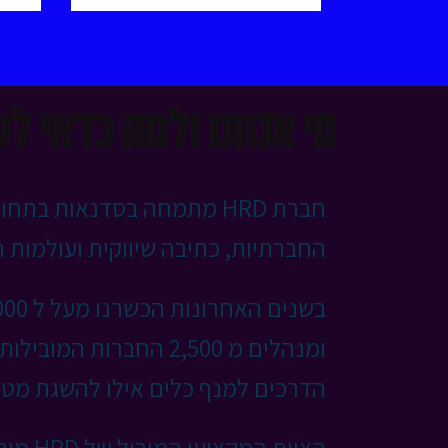
מי אנחנו ולמה כדאי לע
חברת HRD מתמחה בסדנאות בת
החברתיות, כתיבה שיווקית ועולמות ה AI
ומנהלים מ 2,500 החברות ה
הדרכים למנף כלים אילו להשגת מטר
הצוות המקצועי המוביל של HRD מורכב מ: