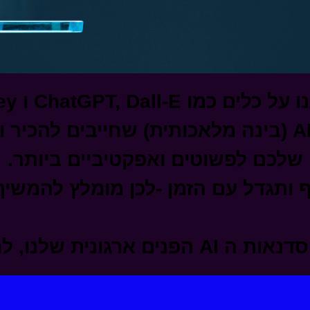
מו ChatGPT, Dall-E ו Midjourney
אך ישנם עוד מאות כלי AI (בינה מלאכותית) שחייבי
שלכם לפשוטים ואפקטיביים ביותר.
ותגדל עם הזמן -לכן מומלץ להמשיך
ם ארגונית שלנו, לחצו כאן>>