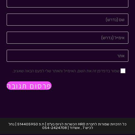
שמור בדפדפן זה את השם, האימייל והאתר שלי לפעם הבאה שאגיב.
כל הזכויות שמורות לחברת HRD הכשרות לגיוס בע"מ | ח.פ 514405950 | נחל
לכיש 7 , אשדוד | 054-2424708