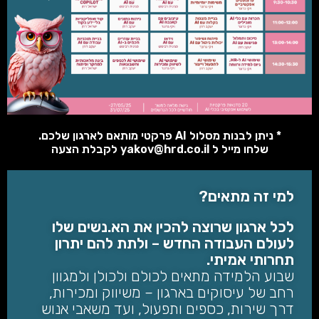
* ניתן לבנות מסלול AI פרקטי מותאם לארגון שלכם.
שלחו מייל ל yakov@hrd.co.il לקבלת הצעה
למי זה מתאים?
לכל ארגון שרוצה להכין את הא.נשים שלו
לעולם העבודה החדש – ולתת להם יתרון
תחרותי אמיתי.
שבוע הלמידה מתאים לכולם ולכולן ולמגוון
רחב של עיסוקים בארגון – משיווק ומכירות,
דרך שירות, כספים ותפעול, ועד משאבי אנוש