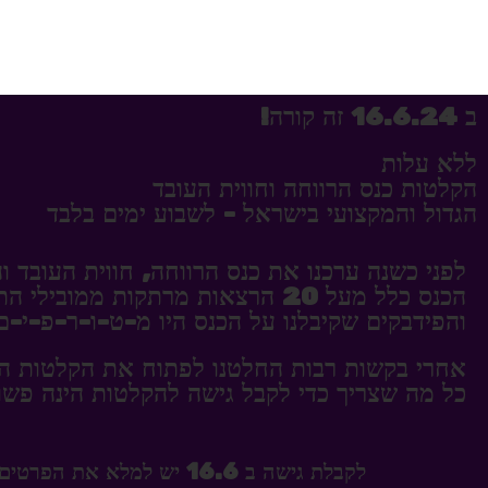
ב 16.6.24 זה קורה!
ללא עלות
הקלטות כנס הרווחה וחווית העובד
הגדול והמקצועי בישראל - לשבוע ימים בלבד
לפני כשנה ערכנו את כנס הרווחה, חווית העובד וה HR הגדול והמקצועי בישר
הכנס כלל מעל 20 הרצאות מרתקות ממובילי התחום בארץ.
והפידבקים שקיבלנו על הכנס היו מ-ט-ו-ר-פ-י-ם
אחרי בקשות רבות החלטנו לפתוח את הקלטות הכנס ל
כל מה שצריך כדי לקבל גישה להקלטות הינה פש
לקבלת גישה ב 16.6 יש למלא את הפרטים בטופס מטה