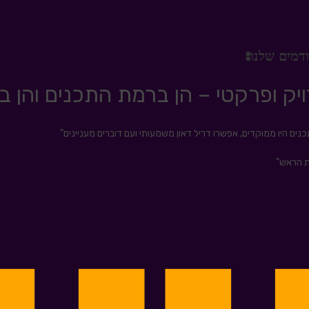
דמים שלנו:
יק ופרקטי – הן ברמת התכנים והן ב
ים היו ממוקדים, אפשרו דריל דאון משמעותי ועם דוברים מעניינים"
ת הראש"