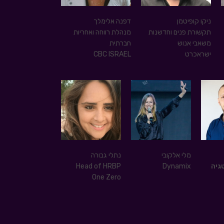
ניקו קופיטמן
דפנה אלימלך
תקשורת פנים וחדשנות
מנהלת רווחה ואחריות
משאבי אנוש
חברתית
ישראכרט
CBC ISRAEL
מלי אלקובי
נתלי גבורה
גיה
Dynamix
Head of HRBP
One Zero