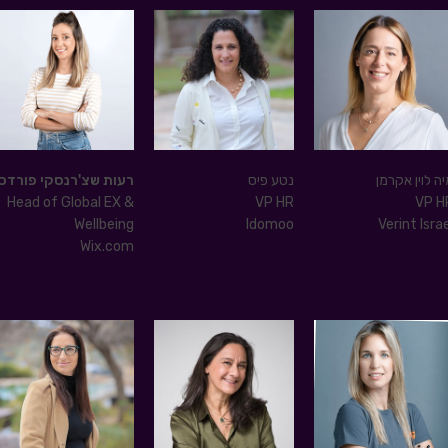
ה לוין אקרמן
נטע פיס
רעות שצ'רנסקי פורדס
Head of Global EX &
VP HR
VP H
Wellbeing
Idomoo
Verint Isra
Wix.com