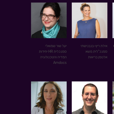
אילת ריץ-בנבנישתי
יעל שור שמואלי
סמנכ"לית משא
סמנכלית HR יחידות
אלטמן בריאות
המדיה והטכנולוגיה
Amdocs