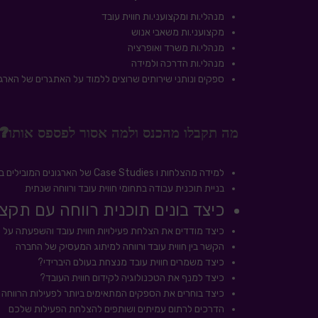
מנהלי.ות ומקצועני.ות חווית עובד
מקצועני.ות משאבי אנוש
מנהלי.ות משרד ואופרציה
מנהלי.ות הדרכה ולמידה
ספקים ונותני שירותים שרוצים ללמוד על האתגרים של הארגונ
מה תקבלו מהכנס ולמה אסור לפספס אותו?
למידה מהצלחות ו Case Studies של הארגונים המובילים בארץ בתחום HR, חווית עובד ורווחה
בניית תוכנית עבודה בתחומי חווית עובד ורווחה שנתית
כיצד בונים תוכנית רווחה עם תקצ
כיצד מודדים את הצלחת פעילויות חווית עובד והשפעתה על 
הקשר בין חווית עובד ורווחה למיתוג המעסיק של החברה
כיצד משמרים חווית עובד מנצחת בעולם היברידי?
כיצד למנף את הטכנולוגיה לקידום חווית העובד?
כיצד בוחרים את הספקים המתאימים ביותר לפעילות הרווחה
הדרכים לרתום עמיתים ושותפים להצלחת הפעילות שלכם