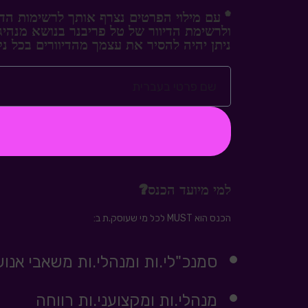
* עם מילוי הפרטים נצרף אותך לרשימות הדיוור המקצועויות של חברת HRD הכוללת מ
ולרשימת הדיוור של טל פריבנר בנושא מנהיגות אמיצה הכולל 
ניתן יהיה להסיר את עצמך מהדיוורים בכל נק
למי מיועד הכנס?
הכנס הוא MUST לכל מי שעוסק.ת ב:
סמנכ"לי.ות ומנהלי.ות משאבי אנו
מנהלי.ות ומקצועני.ות רווחה