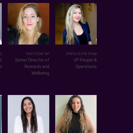
שגית מלכס גלסויין
יעל אלבז רויטר
מי
R
Senior Director of
VP People &
el
Rewards and
Operations
Wellbeing