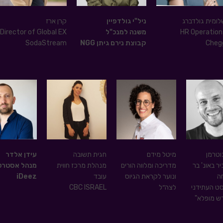
לומית גולדברג
ניל"י גולדפיין
קרן ארז
HR Operation
משנה למנכ"ל
Director of Global EX
Cheg
קבוצת נירם גיתן NGG
SodaStream
וטרמן
מיטל מידם
חגית תשובה
עידן אלדר
ר באונ' בר
מדריכה ומלווה הורים
מנהלת מרכז חווית
מנהל אסטרט
חה
ונוער לקראת הגיוס
עובד
iDeez
ט העתידני
לצה״ל
CBC ISRAEL
ש מופלא"