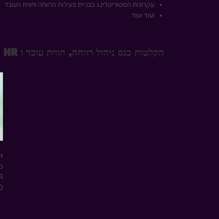
עקרונות הסטוריטלינג בבניית פעילות הרווחה וחווית העובד
ועוד ועוד…
הקלטות כנס ניהול רווחה, חווית עובד ו HR ב 16.6 - ללא עלות!
וי
HR וסדנ
HRD 