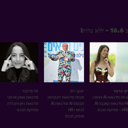
קי גרונר
יעקב רוזן
טל פריבנר
מנחת סדנאות AI לגיוס ו
מנחה סדנאות לינקדאין
סדנאות אומץ ארגוני
אות קאנבה AI
מבוסס AI וסדנאות AI
סדנאות גיוון והכללה
– מפיקת הכנס
לגיוס ו HR
ומפיקת הכנס
ומפיק הכנס