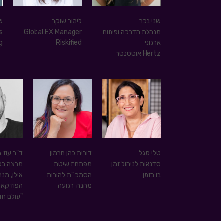
שני בכר
לימור שוקר
ש
מנהלת הדרכה ופיתוח
Global EX Manager
s
ארגוני
Riskified
g
Hertz אוטסנטר
טלי סגל
דורית כהן חרמון
ד"ר עוז ג
סדנאות לניהול זמן
מפתחת שיטת
מרצה בכי
בו בזמן
הסמכו"ת להורות
אילן, מנ
מהנה ורגועה
הפודקאס
"עולם חד