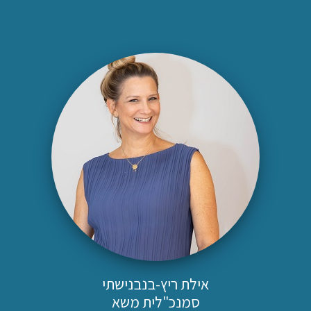
אילת ריץ-בנבנישתי
סמנכ"לית משא