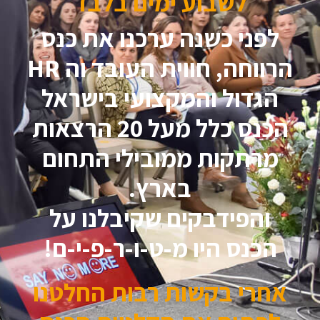
לשבוע ימים בלבד
לפני כשנה ערכנו את כנס
הרווחה, חווית העובד וה HR
הגדול והמקצועי בישראל
הכנס כלל מעל 20 הרצאות
מרתקות ממובילי התחום
בארץ.
והפידבקים שקיבלנו על
הכנס היו מ-ט-ו-ר-פ-י-ם!
אחרי בקשות רבות החלטנו