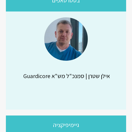
בסטרטאפים
אילן שטרן | סמנכ"ל מש"א Guardicore
גיימיפיקציה