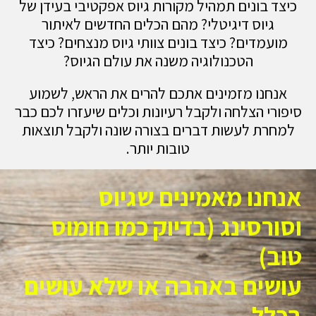
 בונים תמהיל מקורות גיוס אפקטיבי בעידן של
יוס דיגיטלי? מהם הכלים החדשים לאיתור
מדים? כיצד בונים צוותי גיוס מנצחים? כיצד
הטכנולוגיה משנה את עולם הגיוס?
נו מזמינים אתכם להרים את הראש, לשמוע
י הצלחה ולקבל רעיונות וכלים שיעזרו לכם כבר
ת לעשות דברים בצורה שונה ולקבל תוצאות
טובות יותר.
נו מאמינים שגיוס
רסינג (בדיוק כמו חומוס
)
ים באהבה או שלא עושים
ל