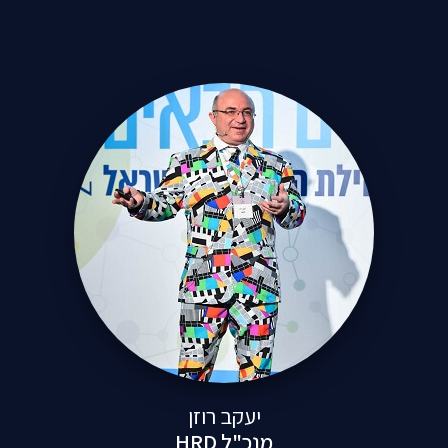
יעקב רוזן
מנכ"ל HRD