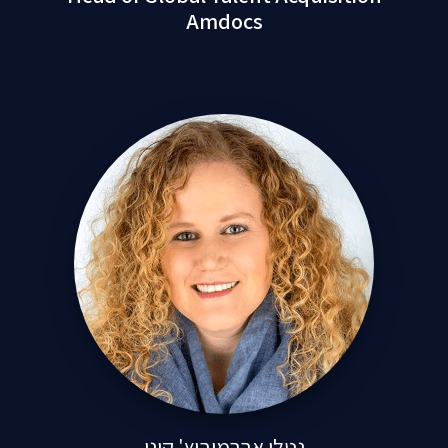
Amdocs
נטלי אברמוביץ' קינן