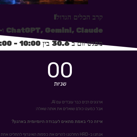
קרב הכלים הגדול!
ChatGPT, Gemini, Claude ו-Copilot בזירה אחת!
מפגש זום ב 30.6 בין 10:00 - 11:00 ללא עלות
00
שניות
ארגונים רבים כבר עובדים עם AI.
אבל כמעט כולם שואלים את אותה שאלה:
איזה כלי באמת מתאים לעבודה היומיומית בארגון?
אנחנו ב-HRD החלטנו להרים את כפפות האיגרוף להחליט אחת ולתמיד מי הכלי הכי-הכי?!