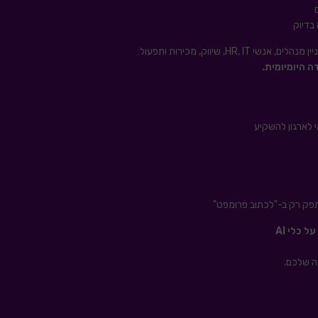
בדיוק
H, שיווק, מכירות ותפעול:
ה היומיומית.
י לארגון להשקיע
פק רק ב-"לכתוב פרומפט"
 כלי AI
ה שלכם.