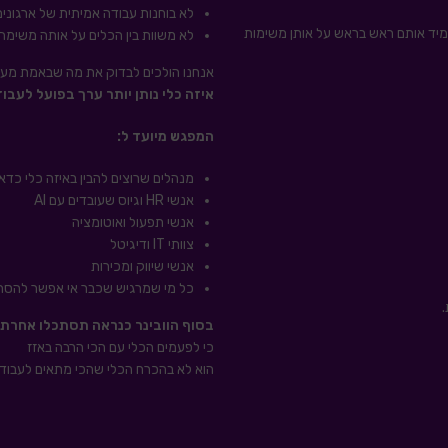
לא בוחנות עבודה אמיתית של ארגונים
לי ה-AI המדוברים בעולם ונעמיד אותם ראש בראש על אותן משימות
לא משוות בין הכלים על אותה משימה 
אנחנו הולכים לבדוק את מה שבאמת מעניין מנהלים, אנשי R, IT
איזה כלי נותן יותר ערך בפועל לעבוד
המפגש מיועד ל:
מנהלים שרוצים להבין באיזה כלי כדא
אנשי HR וגיוס שעובדים עם AI
אנשי תפעול ואוטומציה
צוותי IT ודיגיטל
אנשי שיווק ומכירות
כל מי שמרגיש שכבר אי אפשר להסת
.
בסוף הוובינר כנראה תסתכלו אחרת על
כי לפעמים הכלי עם הכי הרבה באזז
הוא לא בהכרח הכלי שהכי מתאים לעבוד