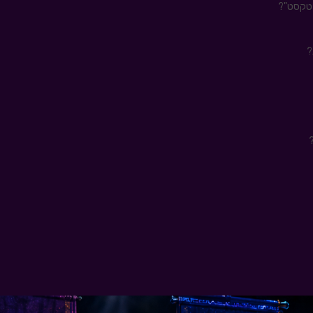
 טקסט"?
?