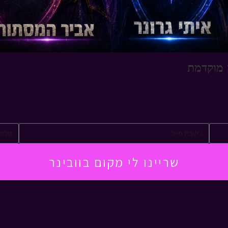
 מוקדמת
שריינו לי מקום בוובינר