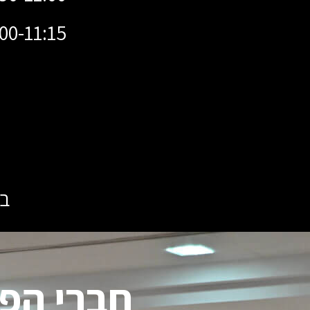
11:00-11:15 כלי ה AI שכל מקצוען 
בט
חברי הפא