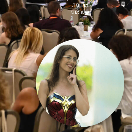
ארגונית
שטראוס