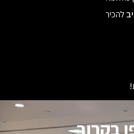
יב
להכיר
!
ו בקרוב