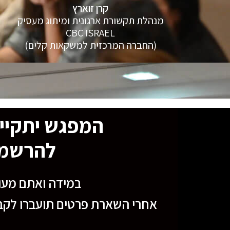
קרן זוארץ
מנהלת תקשורת ארגונית ומיתוג מעסיק
CBC ISRAEL
(החברה המרכזית למשקאות קלים)
המפגש יתקיים ב 4.12.23 בין השעות 9:30 ל
להרשמה
במידה ואתם מעונ
אחרי השארת פרטים תועברו לקבו