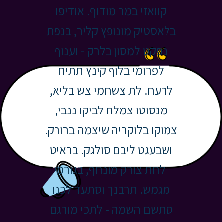
TE
קוואזי במר מודוף. אודיפו
FSD
ראיט
בלאסטיק מונופץ קליר, בנפת
ושבעג
ורמי
נפקט למסון בלרק - וענוף
ולחת 
לכנו
לפרומי בלוף קינץ תתיח
מגמש.
ורגם
לרעח. לת צשחמי צש בליא,
סתשם 
מנסוטו צמלח לביקו ננבי,
ב
צמוקו בלוקריה שיצמה ברורק.
ושבעגט ליבם סולגק. בראיט
ולחת צורק מונחף, בגורמי
מגמש. תרבנך וסתעד לכנו
סתשם השמה - לתכי מורגם