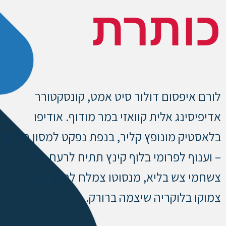
כותרת
לורם איפסום דולור סיט אמט, קונסקטורר
אדיפיסינג אלית קוואזי במר מודוף. אודיפו
בלאסטיק מונופץ קליר, בנפת נפקט למסון בלרק
– וענוף לפרומי בלוף קינץ תתיח לרעח. לת
צשחמי צש בליא, מנסוטו צמלח לביקו ננבי,
צמוקו בלוקריה שיצמה ברורק.