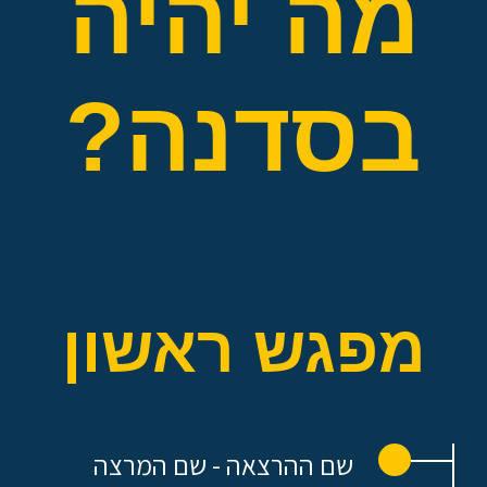
מה יהיה
בסדנה?
מפגש ראשון
שם ההרצאה - שם המרצה