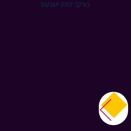
בורק? לתיג ישבעס