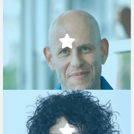
ד"ר יובל קליש
Chief Scientist, StepAhead
סיגל סרור