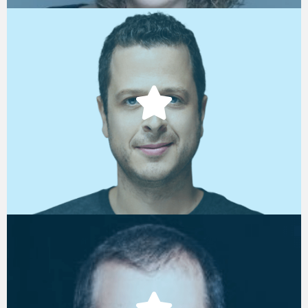
לירן קוצר
Founder & CEO, Woo
ג'קי חזן