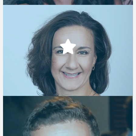
ניל"י גולדפיין
כ"ל שיווק ופיתוח עסקי, קבוצת נירם
גיתן NGG
נועם מרדכי