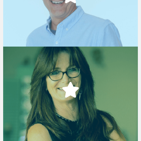
CEO & Co founder, Hibob
קרן אזולאי
Co-Founder & Editor-in-Chief, HRT
Nation