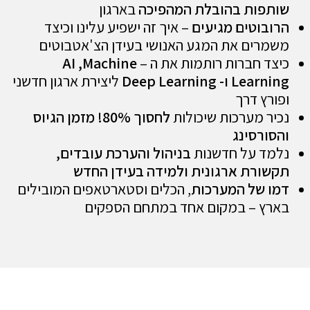
 בהובלת המהפיכה
בארגון
ים מגיעים
– איך זה ישפיע עלינו וכיצד
 את המגע האנושי בעידן הצ'אטבוטים
ברות רותמות את ה –
AI ,Machine
Lea
ו- Deep Learning
ליצירת ארגון חדשני
דרך
ערכות שיכולות
לחסוך 80%! מזמן הגיוס
ינג
ל חדשנות
בניהול והערכת עובדים,
 ארגונית ולמידה בעידן החדש
 המערכות
, הכלים וסטארטאפים המובילים
 במקום אחד במתחם הספקים