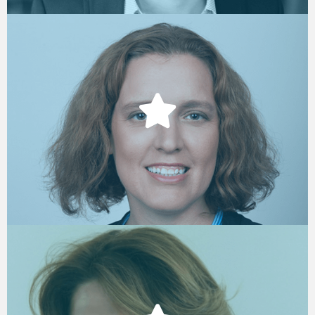
מורן דהן
רקטורית בכירה - פתרונות לניהול הון
אנושי, קבוצת נירם גיתן NGG
איילת גרדמן