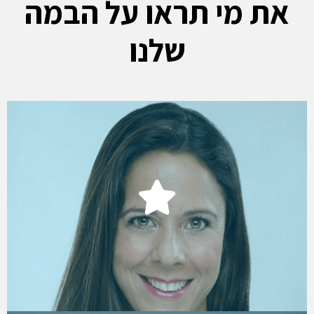
מי תראו על הבמה
שלנו
דניאל שני
כ"לית משאבי אנוש, יוניליוור ישראל