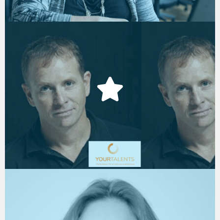
צור ברק
מנכ"ל, YourTalents