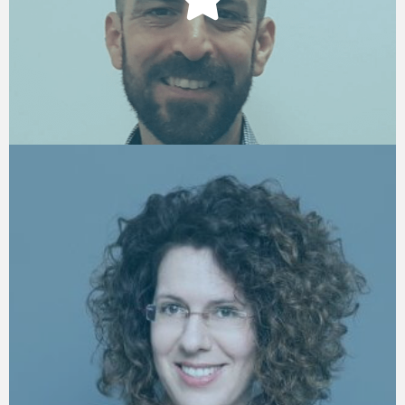
מנהל תחום גיוס, לאומי קארד
רותם קציר
HR Evangelist