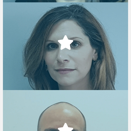
אדוה תלם
סמנכ"ל משאבי אנוש, פלסאון
אבי דנטס