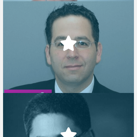
ד"ר גיא הלפטק
Founder & CEO, Knack
גל רימון