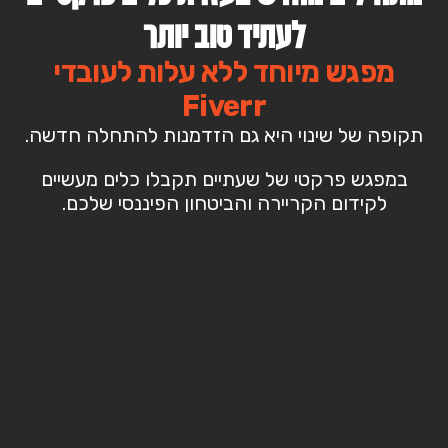
לעתיד טוב יותר
מפגש מיוחד ללא עלות לעובדי
Fiverr
תקופה של שינוי היא גם הזדמנות להתחלה חדשה.
במפגש פרקטי של שעתיים תקבלו כלים מעשיים
לקידום הקריירה והביטחון הפיננסי שלכם.
למי זה מיועד?
המפגש מיועד לעובדי Fiverr המפוטרים וכאלה
שנמצאים בצומת מקצועית
והוא ללא עלות, כחלק מיוזמה של חברת HRD
וחברת Profit במטרה לעזור לכם בשלב הבא של
חייכם.
במפגש נעבור 3 סדנאות מעשיות