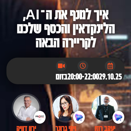
איך למנף את ה־AI,
הלינקדאין והכסף שלכם
לקריירה הבאה
29.10.25
20:00-22:00
בזום
יעקב רוזן
ויקי גרונר
ירון דוויק