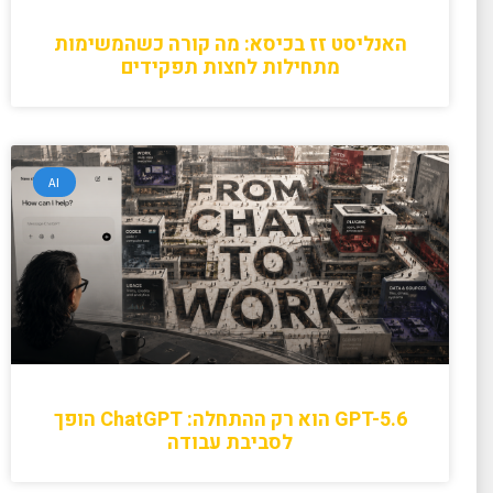
האנליסט זז בכיסא: מה קורה כשהמשימות
מתחילות לחצות תפקידים
AI
GPT-5.6 הוא רק ההתחלה: ChatGPT הופך
לסביבת עבודה