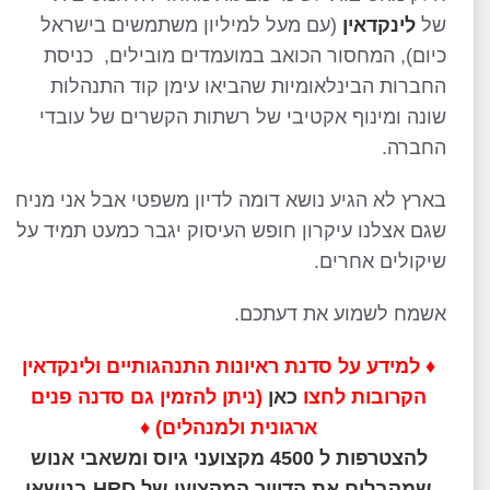
של
לינקדאין
(עם מעל למיליון משתמשים בישראל
כיום), המחסור הכואב במועמדים מובילים, כניסת
החברות הבינלאומיות שהביאו עימן קוד התנהלות
שונה ומינוף אקטיבי של רשתות הקשרים של עובדי
החברה.
בארץ לא הגיע נושא דומה לדיון משפטי אבל אני מניח
שגם אצלנו עיקרון חופש העיסוק יגבר כמעט תמיד על
שיקולים אחרים.
אשמח לשמוע את דעתכם.
♦ למידע על סדנת ראיונות התנהגותיים ולינקדאין
הקרובות לחצו
כאן
(ניתן להזמין גם סדנה פנים
ארגונית ולמנהלים) ♦
להצטרפות ל 4500 מקצועני גיוס ומשאבי אנוש
שמקבלים את הדיוור המקצועי של HRD בנושאי