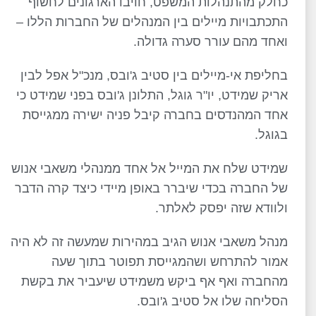
כחלק מהתנהלות המשפט, חויבו הארגונים לחשוף
התכתבויות מיילים בין המנהלים של החברות הללו –
ואחד מהם עורר סערה גדולה.
בחליפת אי-מיילים בין סטיב ג'ובס, מנכ"ל אפל לבין
אריק שמידט, יו"ר גוגל, התלונן ג'ובס בפני שמידט כי
אחד המהנדסים בחברה קיבל פניה ישירה ממגייסת
בגוגל.
שמידט שלח את המייל אל אחד ממנהלי משאבי אנוש
של החברה בכדי שיברר באופן מיידי כיצד קרה הדבר
ולוודא שזה יפסק לאלתר.
מנהל משאבי אנוש הגיב במהירות שמעשה זה לא היה
אמור להתרחש ושהמגייסת תפוטר בתוך שעה
מהחברה ואף אף ביקש משמידט שיעביר את בקשת
הסליחה שלו אל סטיב ג'ובס.