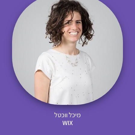
מיכל ווכטל
WIX