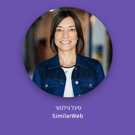
סיגל גילמור
SimilarWeb