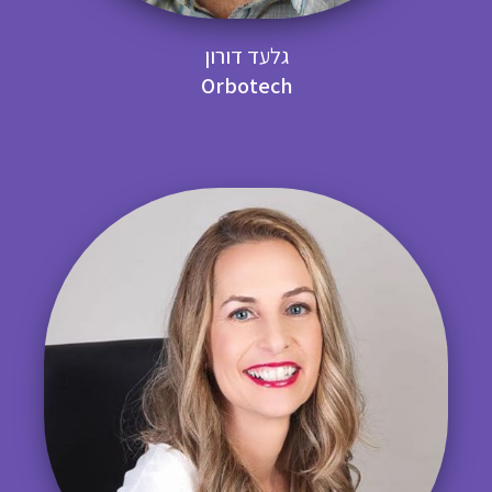
גלעד דורון
O
rbotech