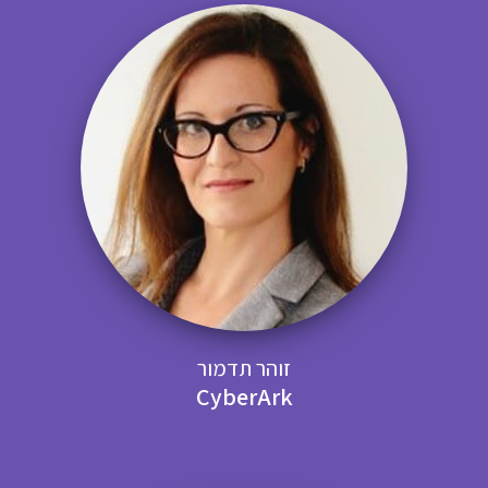
זוהר תדמור
CyberArk