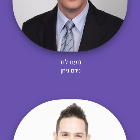
נועם לזר
נירם גיתן