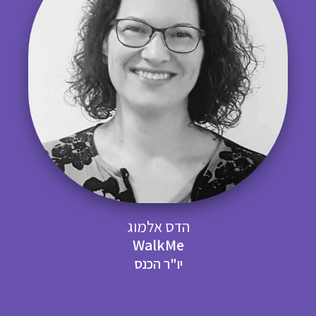
הדס אלמוג
WalkMe
יו"ר הכנס