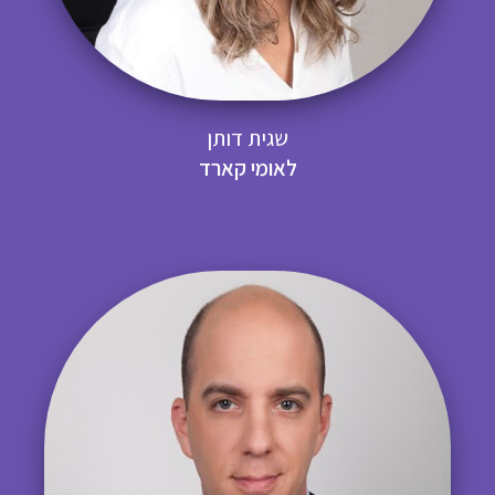
שגית דותן
לאומי קארד