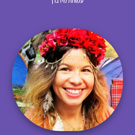
עמותת מידברן