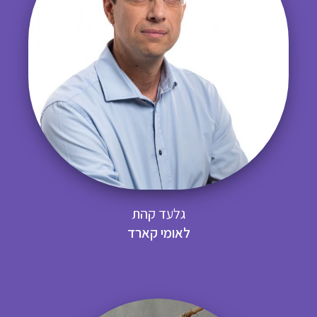
גלעד קהת
לאומי קארד